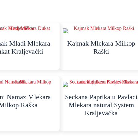
ak Mladi Mlekara
Kajmak Mlekara Milkop
kat Kraljevački
Raški
̌ni Namaz Mlekara
Seckana Paprika u Pavlaci
Milkop Raška
Mlekara natural System
Kraljevačka