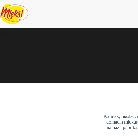
Kajmak, maslac, m
domaćih mlekara
namaz i paprika