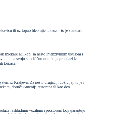
kavicu ili uz topao hleb nije luksuz – to je standard
ajmak mlekare Milkop, sa nešto intenzivnijim ukusom i
oda ima svoju specifičnu notu koja proizlazi iz
ili kupaca.
m iz Kraljeva. Za nešto drugačiji doživljaj, tu je i
ekara, doručak-menija restorana ili kao deo
polaže rashladnim vozilima i prostorom koji garantuju