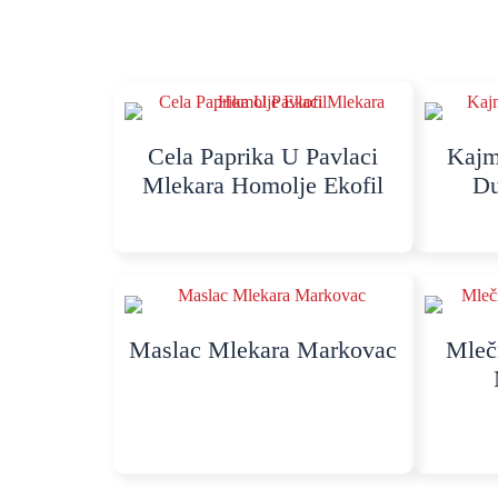
Cela Paprika U Pavlaci
Kajm
Mlekara Homolje Ekofil
Du
Maslac Mlekara Markovac
Mlec