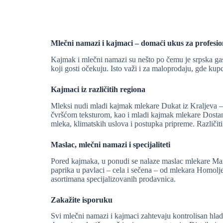
Mlečni namazi i kajmaci – domaći ukus za profesi
Kajmak i mlečni namazi su nešto po čemu je srpska gastr
koji gosti očekuju. Isto važi i za maloprodaju, gde ku
Kajmaci iz različitih regiona
Mleksi nudi mladi kajmak mlekare Dukat iz Kraljeva – bl
čvršćom teksturom, kao i mladi kajmak mlekare Dostani
mleka, klimatskih uslova i postupka pripreme. Različi
Maslac, mlečni namazi i specijaliteti
Pored kajmaka, u ponudi se nalaze maslac mlekare Mark
paprika u pavlaci – cela i sečena – od mlekara Homolje
asortimana specijalizovanih prodavnica.
Zakažite isporuku
Svi mlečni namazi i kajmaci zahtevaju kontrolisan hla