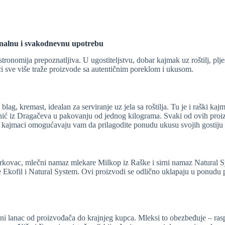
onalnu i svakodnevnu upotrebu
onomija prepoznatljiva. U ugostiteljstvu, dobar kajmak uz roštilj, pljes
pci sve više traže proizvode sa autentičnim poreklom i ukusom.
ag, kremast, idealan za serviranje uz jela sa roštilja. Tu je i raški k
ć iz Dragačeva u pakovanju od jednog kilograma. Svaki od ovih proizv
ti kajmaci omogućavaju vam da prilagodite ponudu ukusu svojih gostiju 
ovac, mlečni namaz mlekare Milkop iz Raške i sirni namaz Natural Syste
 Ekofil i Natural System. Ovi proizvodi se odlično uklapaju u ponudu p
dni lanac od proizvođača do krajnjeg kupca. Mleksi to obezbeđuje – ras