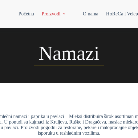
Početna
Proizvodi
O nama
HoReCa i Velep
Namazi
lečni namazi i paprika u pavlaci – Mleksi distribuira širok asortiman
. U ponudi su kajmaci iz Kraljeva, Raške i Dragačeva, maslac mlekare
 u pavlaci. Proizvodi pogodni za restorane, pekare i maloprodajne obje
isporuku u rashladnim vozilima.