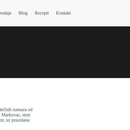
rodaja
Blog
Recepti
Kontakt
 mlečnih namaza od
 Markovac, sirni
kte, uz pouzdanu