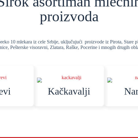
Širok asortiman mlečni
proizvoda
eko 10 mlekara iz cele Srbije, uključujući proizvode iz Pirota, Stare 
nice, Pešterske visoravni, Zlatara, Raške, Pocerine i mnogih drugih obla
evi
Kačkavalji
Na