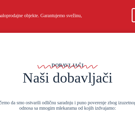
maloprodajne objekte. Garantujemo svežinu,
DOBAVLJAČI
Naši dobavljači
čemo da smo ostvarili odličnu saradnju i puno poverenje zbog izuzetno
odnosa sa mnogim mlekarama od kojih izdvajamo: