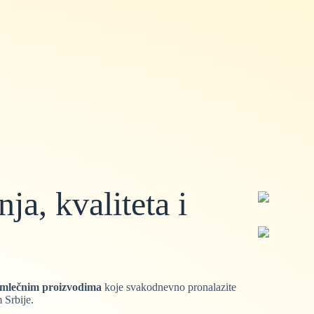
a, kvaliteta i
 mlečnim proizvodima
koje svakodnevno pronalazite
 Srbije.