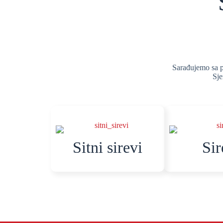
Sarađujemo sa pr
Sje
Sitni sirevi
Sir