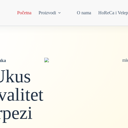
Početna
Proizvodi
O nama
HoReCa i Velep
uka
Ukus
alitet
rpezi