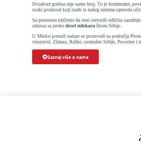
Dvadeset godina nije samo broj. To je kontinuitet, pov
svaki proizvod koji izađe iz našeg sistema opravda oče
Sa ponosom ističemo da smo ostvarili odličnu saradnj
odnosa sa preko
deset mlekara
širom Srbije.
U Mleksi ponudi nalaze se proizvodi sa područja Pirota
visoravni, Zlatara, Raške, centralne Srbije, Pocerine i 
Saznaj više o nama