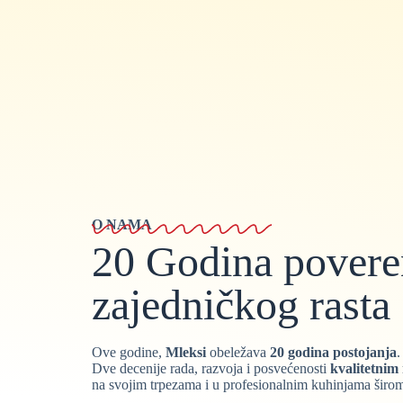
O NAMA
20 Godina poverenj
zajedničkog rasta
Ove godine,
Mleksi
obeležava
20 godina postojanja
.
Dve decenije rada, razvoja i posvećenosti
kvalitetnim
na svojim trpezama i u profesionalnim kuhinjama širom