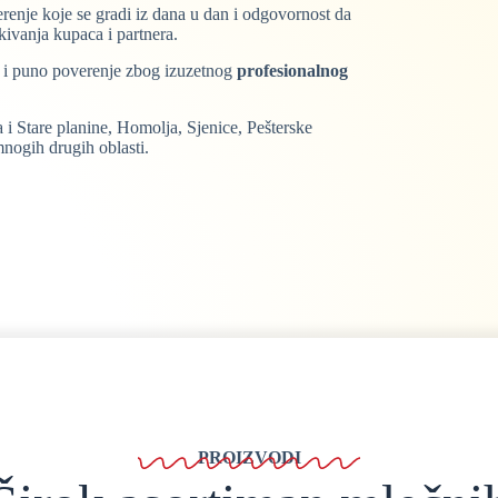
erenje koje se gradi iz dana u dan i odgovornost da
kivanja kupaca i partnera.
u i puno poverenje zbog izuzetnog
profesionalnog
 i Stare planine, Homolja, Sjenice, Pešterske
mnogih drugih oblasti.
PROIZVODI