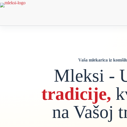
Vaša mlekarica iz komšil
Mleksi - 
tradicije,
kv
na Vašoj t