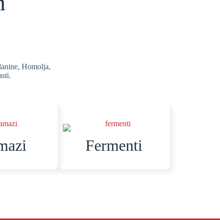
h
planine, Homolja,
sti.
mazi
Fermenti