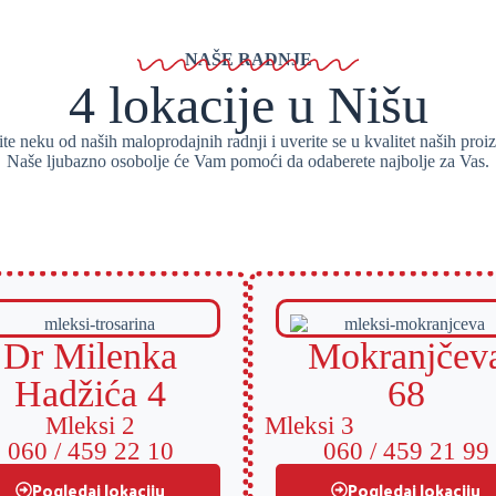
NAŠE RADNJE
4 lokacije u Nišu
ite neku od naših maloprodajnih radnji i uverite se u kvalitet naših proi
Naše ljubazno osobolje će Vam pomoći da odaberete najbolje za Vas.
Dr Milenka
Mokranjčev
Hadžića 4
68
Mleksi 2
Mleksi 3
060 / 459 22 10
060 / 459 21 99
Pogledaj lokaciju
Pogledaj lokaciju