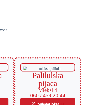
zvoda.
a
Palilulska
pijaca
Mleksi 4
060 / 459 20 44
Pogledaj lokaciju