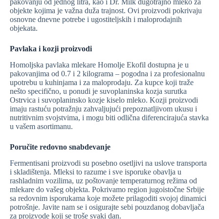
pakovanju od jednog litra, kao i Dr. Milk dugotrajno mleko za
objekte kojima je važna duža trajnost. Ovi proizvodi pokrivaju
osnovne dnevne potrebe i ugostiteljskih i maloprodajnih
objekata.
Pavlaka i kozji proizvodi
Homoljska pavlaka mlekare Homolje Ekofil dostupna je u
pakovanjima od 0.7 i 2 kilograma – pogodna i za profesionalnu
upotrebu u kuhinjama i za maloprodaju. Za kupce koji traže
nešto specifično, u ponudi je suvoplaninska kozja surutka
Ostrvica i suvoplaninsko kozje kiselo mleko. Kozji proizvodi
imaju rastuću potražnju zahvaljujući prepoznatljivom ukusu i
nutritivnim svojstvima, i mogu biti odlična diferencirajuća stavka
u vašem asortimanu.
Poručite redovno snabdevanje
Fermentisani proizvodi su posebno osetljivi na uslove transporta
i skladištenja. Mleksi to razume i sve isporuke obavlja u
rashladnim vozilima, uz poštovanje temperaturnog režima od
mlekare do vašeg objekta. Pokrivamo region jugoistočne Srbije
sa redovnim isporukama koje možete prilagoditi svojoj dinamici
potrošnje. Javite nam se i osigurajte sebi pouzdanog dobavljača
za proizvode koji se troše svaki dan.