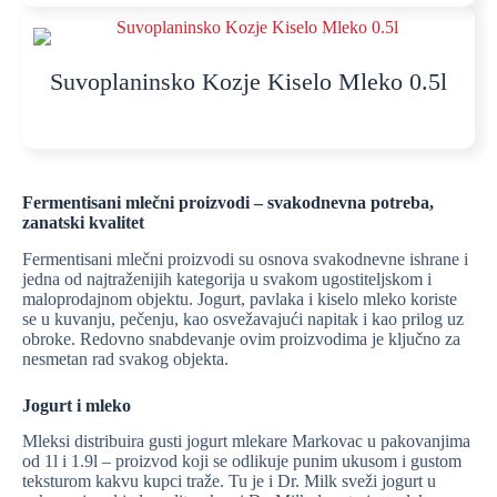
Suvoplaninsko Kozje Kiselo Mleko 0.5l
Fermentisani mlečni proizvodi – svakodnevna potreba,
zanatski kvalitet
Fermentisani mlečni proizvodi su osnova svakodnevne ishrane i
jedna od najtraženijih kategorija u svakom ugostiteljskom i
maloprodajnom objektu. Jogurt, pavlaka i kiselo mleko koriste
se u kuvanju, pečenju, kao osvežavajući napitak i kao prilog uz
obroke. Redovno snabdevanje ovim proizvodima je ključno za
nesmetan rad svakog objekta.
Jogurt i mleko
Mleksi distribuira gusti jogurt mlekare Markovac u pakovanjima
od 1l i 1.9l – proizvod koji se odlikuje punim ukusom i gustom
teksturom kakvu kupci traže. Tu je i Dr. Milk sveži jogurt u