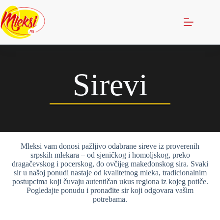
Sirevi
Mleksi vam donosi pažljivo odabrane sireve iz proverenih
srpskih mlekara – od sjeničkog i homoljskog, preko
dragačevskog i pocerskog, do ovčijeg makedonskog sira. Svaki
sir u našoj ponudi nastaje od kvalitetnog mleka, tradicionalnim
postupcima koji čuvaju autentičan ukus regiona iz kojeg potiče.
Pogledajte ponudu i pronađite sir koji odgovara vašim
potrebama.