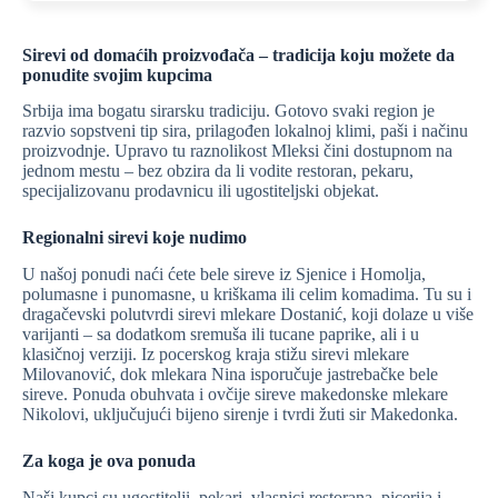
Sirevi od domaćih proizvođača – tradicija koju možete da
ponudite svojim kupcima
Srbija ima bogatu sirarsku tradiciju. Gotovo svaki region je
razvio sopstveni tip sira, prilagođen lokalnoj klimi, paši i načinu
proizvodnje. Upravo tu raznolikost Mleksi čini dostupnom na
jednom mestu – bez obzira da li vodite restoran, pekaru,
specijalizovanu prodavnicu ili ugostiteljski objekat.
Regionalni sirevi koje nudimo
U našoj ponudi naći ćete bele sireve iz Sjenice i Homolja,
polumasne i punomasne, u kriškama ili celim komadima. Tu su i
dragačevski polutvrdi sirevi mlekare Dostanić, koji dolaze u više
varijanti – sa dodatkom sremuša ili tucane paprike, ali i u
klasičnoj verziji. Iz pocerskog kraja stižu sirevi mlekare
Milovanović, dok mlekara Nina isporučuje jastrebačke bele
sireve. Ponuda obuhvata i ovčije sireve makedonske mlekare
Nikolovi, uključujući bijeno sirenje i tvrdi žuti sir Makedonka.
Za koga je ova ponuda
Naši kupci su ugostitelji, pekari, vlasnici restorana, picerija i