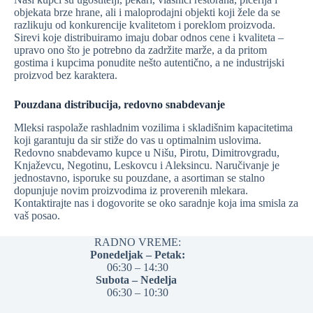
objekata brze hrane, ali i maloprodajni objekti koji žele da se
razlikuju od konkurencije kvalitetom i poreklom proizvoda.
Sirevi koje distribuiramo imaju dobar odnos cene i kvaliteta –
upravo ono što je potrebno da zadržite marže, a da pritom
gostima i kupcima ponudite nešto autentično, a ne industrijski
proizvod bez karaktera.
Pouzdana distribucija, redovno snabdevanje
Mleksi raspolaže rashladnim vozilima i skladišnim kapacitetima
koji garantuju da sir stiže do vas u optimalnim uslovima.
Redovno snabdevamo kupce u Nišu, Pirotu, Dimitrovgradu,
Knjaževcu, Negotinu, Leskovcu i Aleksincu. Naručivanje je
jednostavno, isporuke su pouzdane, a asortiman se stalno
dopunjuje novim proizvodima iz proverenih mlekara.
Kontaktirajte nas i dogovorite se oko saradnje koja ima smisla za
vaš posao.
RADNO VREME:
Ponedeljak – Petak:
06:30 – 14:30
Subota – Nedelja
06:30 – 10:30