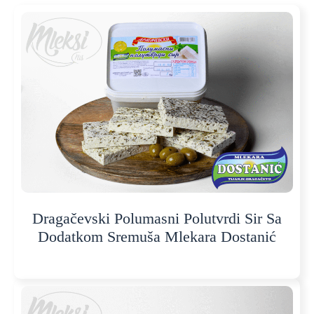
Dragačevski Polumasni Polutvrdi Sir Sa
Dodatkom Sremuša Mlekara Dostanić