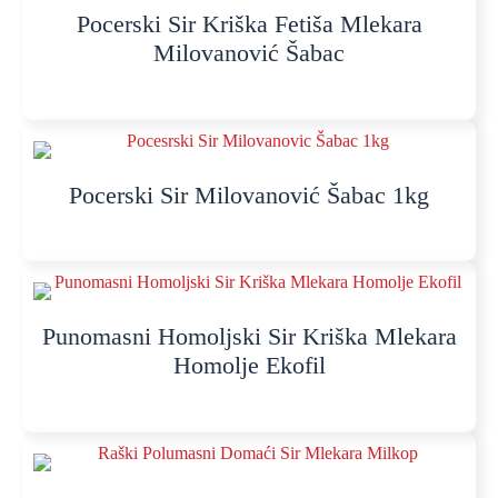
Pocerski Sir Kriška Fetiša Mlekara
Milovanović Šabac
Pocerski Sir Milovanović Šabac 1kg
Punomasni Homoljski Sir Kriška Mlekara
Homolje Ekofil